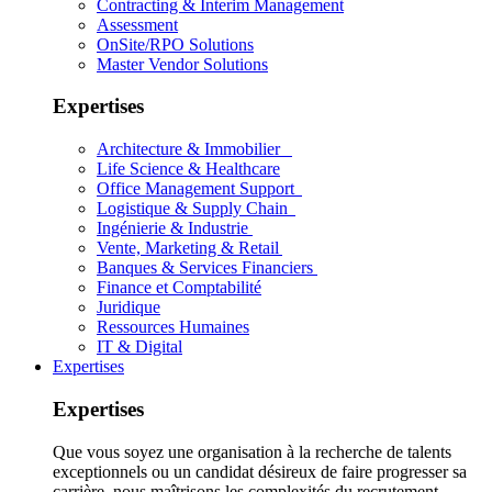
Contracting & Interim Management
Assessment
OnSite/RPO Solutions
Master Vendor Solutions
Expertises
Architecture & Immobilier
Life Science & Healthcare
Office Management Support
Logistique & Supply Chain
Ingénierie & Industrie
Vente, Marketing & Retail
Banques & Services Financiers
Finance et Comptabilité
Juridique
Ressources Humaines
IT & Digital
Expertises
Expertises
Que vous soyez une organisation à la recherche de talents
exceptionnels ou un candidat désireux de faire progresser sa
carrière, nous maîtrisons les complexités du recrutement.