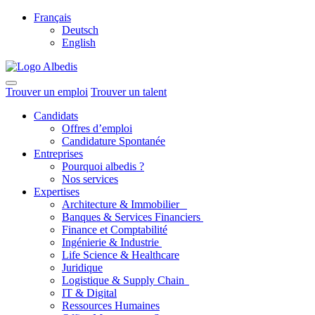
Français
Deutsch
English
Trouver un emploi
Trouver un talent
Candidats
Offres d’emploi
Candidature Spontanée
Entreprises
Pourquoi albedis ?
Nos services
Expertises
Architecture & Immobilier
Banques & Services Financiers
Finance et Comptabilité
Ingénierie & Industrie
Life Science & Healthcare
Juridique
Logistique & Supply Chain
IT & Digital
Ressources Humaines