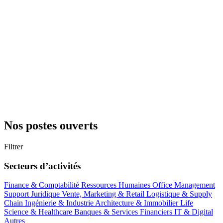
Nos postes ouverts
Filtrer
Secteurs d’activités
Finance & Comptabilité
Ressources Humaines
Office Management
Support
Juridique
Vente, Marketing & Retail
Logistique & Supply
Chain
Ingénierie & Industrie
Architecture & Immobilier
Life
Science & Healthcare
Banques & Services Financiers
IT & Digital
Autres