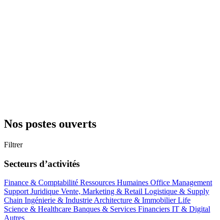
Nos postes ouverts
Filtrer
Secteurs d’activités
Finance & Comptabilité
Ressources Humaines
Office Management
Support
Juridique
Vente, Marketing & Retail
Logistique & Supply
Chain
Ingénierie & Industrie
Architecture & Immobilier
Life
Science & Healthcare
Banques & Services Financiers
IT & Digital
Autres