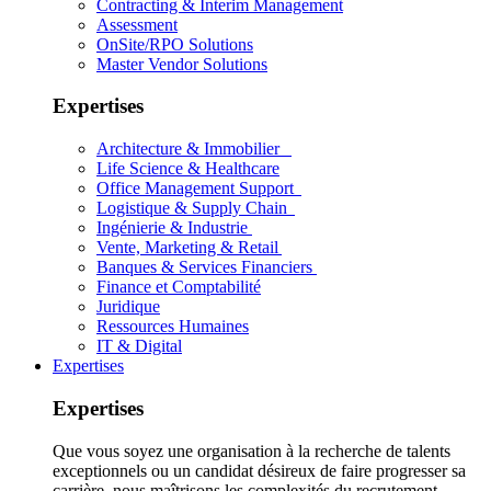
Contracting & Interim Management
Assessment
OnSite/RPO Solutions
Master Vendor Solutions
Expertises
Architecture & Immobilier
Life Science & Healthcare
Office Management Support
Logistique & Supply Chain
Ingénierie & Industrie
Vente, Marketing & Retail
Banques & Services Financiers
Finance et Comptabilité
Juridique
Ressources Humaines
IT & Digital
Expertises
Expertises
Que vous soyez une organisation à la recherche de talents
exceptionnels ou un candidat désireux de faire progresser sa
carrière, nous maîtrisons les complexités du recrutement.