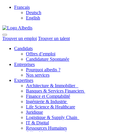
Français
Deutsch
English
Trouver un emploi
Trouver un talent
Candidats
Offres d’emploi
Candidature Spontanée
Entreprises
Pourquoi albedis ?
Nos services
Expertises
Architecture & Immobilier
Banques & Services Financiers
Finance et Comptabilité
Ingénierie & Industrie
Life Science & Healthcare
Juridique
Logistique & Supply Chain
IT & Digital
Ressources Humaines