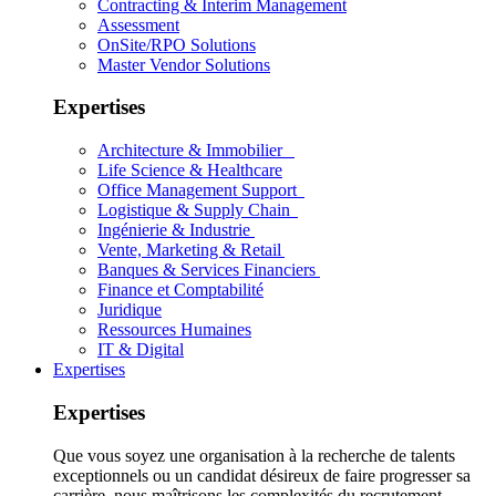
Contracting & Interim Management
Assessment
OnSite/RPO Solutions
Master Vendor Solutions
Expertises
Architecture & Immobilier
Life Science & Healthcare
Office Management Support
Logistique & Supply Chain
Ingénierie & Industrie
Vente, Marketing & Retail
Banques & Services Financiers
Finance et Comptabilité
Juridique
Ressources Humaines
IT & Digital
Expertises
Expertises
Que vous soyez une organisation à la recherche de talents
exceptionnels ou un candidat désireux de faire progresser sa
carrière, nous maîtrisons les complexités du recrutement.