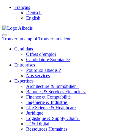
Français
Deutsch
English
Trouver un emploi
Trouver un talent
Candidats
Offres d’emploi
Candidature Spontanée
Entreprises
Pourquoi albedis ?
Nos services
Expertises
Architecture & Immobilier
Banques & Services Financiers
Finance et Comptabilité
Ingénierie & Industrie
Life Science & Healthcare
Juridique
Logistique & Supply Chain
IT & Digital
Ressources Humaines