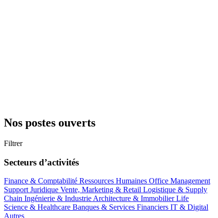
Nos postes ouverts
Filtrer
Secteurs d’activités
Finance & Comptabilité
Ressources Humaines
Office Management
Support
Juridique
Vente, Marketing & Retail
Logistique & Supply
Chain
Ingénierie & Industrie
Architecture & Immobilier
Life
Science & Healthcare
Banques & Services Financiers
IT & Digital
Autres