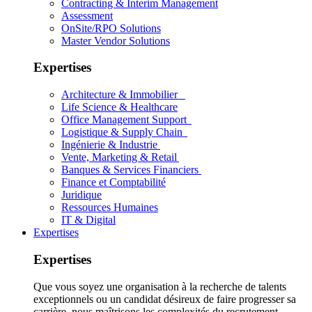
Contracting & Interim Management
Assessment
OnSite/RPO Solutions
Master Vendor Solutions
Expertises
Architecture & Immobilier
Life Science & Healthcare
Office Management Support
Logistique & Supply Chain
Ingénierie & Industrie
Vente, Marketing & Retail
Banques & Services Financiers
Finance et Comptabilité
Juridique
Ressources Humaines
IT & Digital
Expertises
Expertises
Que vous soyez une organisation à la recherche de talents
exceptionnels ou un candidat désireux de faire progresser sa
carrière, nous maîtrisons les complexités du recrutement.