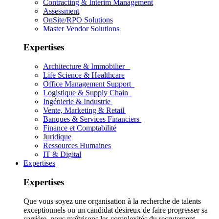
Contracting & Interim Management
Assessment
OnSite/RPO Solutions
Master Vendor Solutions
Expertises
Architecture & Immobilier
Life Science & Healthcare
Office Management Support
Logistique & Supply Chain
Ingénierie & Industrie
Vente, Marketing & Retail
Banques & Services Financiers
Finance et Comptabilité
Juridique
Ressources Humaines
IT & Digital
Expertises
Expertises
Que vous soyez une organisation à la recherche de talents
exceptionnels ou un candidat désireux de faire progresser sa
carrière, nous maîtrisons les complexités du recrutement.