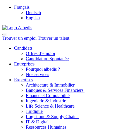
Français
Deutsch
English
Trouver un emploi
Trouver un talent
Candidats
Offres d’emploi
Candidature Spontanée
Entreprises
Pourquoi albedis ?
Nos services
Expertises
Architecture & Immobilier
Banques & Services Financiers
Finance et Comptabilité
Ingénierie & Industrie
Life Science & Healthcare
Juridique
Logistique & Supply Chain
IT & Digital
Ressources Humaines