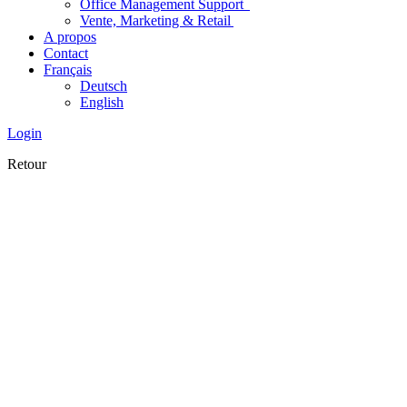
Office Management Support
Vente, Marketing & Retail
A propos
Contact
Français
Deutsch
English
Login
Retour