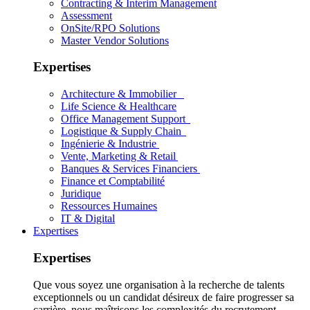
Contracting & Interim Management
Assessment
OnSite/RPO Solutions
Master Vendor Solutions
Expertises
Architecture & Immobilier
Life Science & Healthcare
Office Management Support
Logistique & Supply Chain
Ingénierie & Industrie
Vente, Marketing & Retail
Banques & Services Financiers
Finance et Comptabilité
Juridique
Ressources Humaines
IT & Digital
Expertises
Expertises
Que vous soyez une organisation à la recherche de talents
exceptionnels ou un candidat désireux de faire progresser sa
carrière, nous maîtrisons les complexités du recrutement.