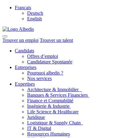
Français
Deutsch
English
Trouver un emploi
Trouver un talent
Candidats
Offres d’emploi
Candidature Spontanée
Entreprises
Pourquoi albedis ?
Nos services
Expertises
Architecture & Immobilier
Banques & Services Financiers
Finance et Comptabilité
Ingénierie & Industrie
Life Science & Healthcare
Juridique
Logistique & Supply Chain
IT & Digital
Ressources Humaines