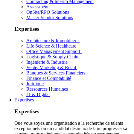
Contracting & Interim Management
Assessment
OnSite/RPO Solutions
Master Vendor Solutions
Expertises
Architecture & Immobilier
Life Science & Healthcare
Office Management Support
Logistique & Supply Chain
Ingénierie & Industrie
Vente, Marketing & Retail
Banques & Services Financiers
Finance et Comptabilité
Juridique
Ressources Humaines
IT & Digital
Expertises
Expertises
Que vous soyez une organisation à la recherche de talents
exceptionnels ou un candidat désireux de faire progresser sa
carrière, nous maîtrisons les complexités du recrutement.