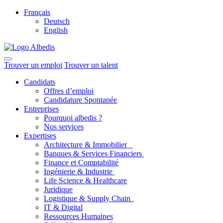
Français
Deutsch
English
Trouver un emploi
Trouver un talent
Candidats
Offres d’emploi
Candidature Spontanée
Entreprises
Pourquoi albedis ?
Nos services
Expertises
Architecture & Immobilier
Banques & Services Financiers
Finance et Comptabilité
Ingénierie & Industrie
Life Science & Healthcare
Juridique
Logistique & Supply Chain
IT & Digital
Ressources Humaines