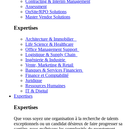
Contracting & Interim Management
Assessment
OnSite/RPO Solutions
Master Vendor Solutions
Expertises
Architecture & Immobilier
Life Science & Healthcare
Office Management Support
Logistique & Supply Chain
Ingénierie & Industrie
Vente, Marketing & Retail
Banques & Services Financiers
Finance et Comptabilité
Juridique
Ressources Humaines
IT & Digital
Expertises
Expertises
Que vous soyez une organisation à la recherche de talents
exceptionnels ou un candidat désireux de faire progresser sa
carrière, nous maîtrisons les complexités du recrutement.