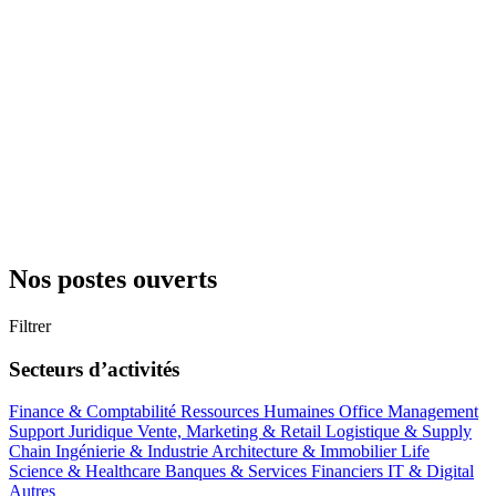
Nos postes ouverts
Filtrer
Secteurs d’activités
Finance & Comptabilité
Ressources Humaines
Office Management
Support
Juridique
Vente, Marketing & Retail
Logistique & Supply
Chain
Ingénierie & Industrie
Architecture & Immobilier
Life
Science & Healthcare
Banques & Services Financiers
IT & Digital
Autres