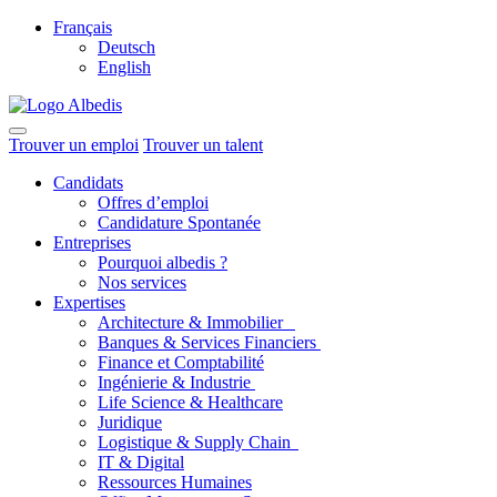
Français
Deutsch
English
Trouver un emploi
Trouver un talent
Candidats
Offres d’emploi
Candidature Spontanée
Entreprises
Pourquoi albedis ?
Nos services
Expertises
Architecture & Immobilier
Banques & Services Financiers
Finance et Comptabilité
Ingénierie & Industrie
Life Science & Healthcare
Juridique
Logistique & Supply Chain
IT & Digital
Ressources Humaines