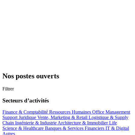
Nos postes ouverts
Filtrer
Secteurs d’activités
Finance & Comptabilité
Ressources Humaines
Office Management
Support
Juridique
Vente, Marketing & Retail
Logistique & Supply
Chain
Ingénierie & Industrie
Architecture & Immobilier
Life
Science & Healthcare
Banques & Services Financiers
IT & Digital
Autres