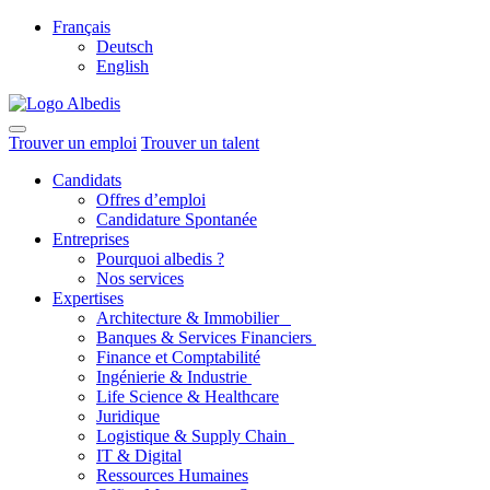
Français
Deutsch
English
Trouver un emploi
Trouver un talent
Candidats
Offres d’emploi
Candidature Spontanée
Entreprises
Pourquoi albedis ?
Nos services
Expertises
Architecture & Immobilier
Banques & Services Financiers
Finance et Comptabilité
Ingénierie & Industrie
Life Science & Healthcare
Juridique
Logistique & Supply Chain
IT & Digital
Ressources Humaines