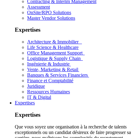
Contracting & Interim Management
Assessment
OnSite/RPO Solutions
Master Vendor Solutions
Expertises
Architecture & Immobilier
Life Science & Healthcare
Office Management Support
Logistique & Supply Chain
Ingénierie & Industrie
Vente, Marketing & Retail
Banques & Services Financiers
Finance et Comptabilité
Juridique
Ressources Humaines
IT & Digital
Expertises
Expertises
Que vous soyez une organisation à la recherche de talents
exceptionnels ou un candidat désireux de faire progresser sa
carrière, nous maîtrisons les complexités du recrutement.