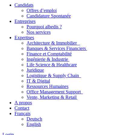
Candidats
Offres d’emploi
Candidature Spontanée
Entreprises
Pourquoi albedis ?
Nos services
Expertises
Architecture & Immobilier
Banques & Services Financiers
Finance et Comptabilité
Ingénierie & Industrie
Life Science & Healthcare
Juridique
Logistique & Supply Chain
IT & Digital
Ressources Humaines
Office Management Support
Vente, Marketing & Retail
A propos
Contact
Français
Deutsch
English
Login