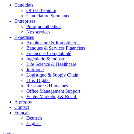
Candidats
Offres d’emploi
Candidature Spontanée
Entreprises
Pourquoi albedis ?
Nos services
Expertises
Architecture & Immobilier
Banques & Services Financiers
Finance et Comptabilité
Ingénierie & Industrie
Life Science & Healthcare
Juridique
Logistique & Supply Chain
IT & Digital
Ressources Humaines
Office Management Support
Vente, Marketing & Retail
A propos
Contact
Français
Deutsch
English
Login