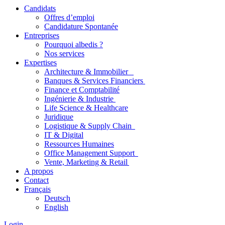
Candidats
Offres d’emploi
Candidature Spontanée
Entreprises
Pourquoi albedis ?
Nos services
Expertises
Architecture & Immobilier
Banques & Services Financiers
Finance et Comptabilité
Ingénierie & Industrie
Life Science & Healthcare
Juridique
Logistique & Supply Chain
IT & Digital
Ressources Humaines
Office Management Support
Vente, Marketing & Retail
A propos
Contact
Français
Deutsch
English
Login