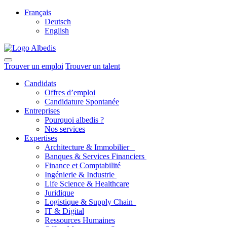
Français
Deutsch
English
Trouver un emploi
Trouver un talent
Candidats
Offres d’emploi
Candidature Spontanée
Entreprises
Pourquoi albedis ?
Nos services
Expertises
Architecture & Immobilier
Banques & Services Financiers
Finance et Comptabilité
Ingénierie & Industrie
Life Science & Healthcare
Juridique
Logistique & Supply Chain
IT & Digital
Ressources Humaines