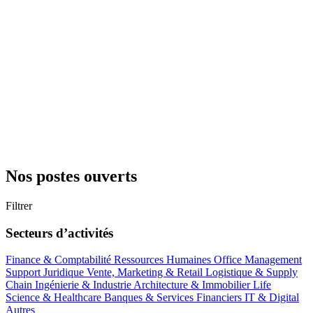
Nos postes ouverts
Filtrer
Secteurs d’activités
Finance & Comptabilité
Ressources Humaines
Office Management
Support
Juridique
Vente, Marketing & Retail
Logistique & Supply
Chain
Ingénierie & Industrie
Architecture & Immobilier
Life
Science & Healthcare
Banques & Services Financiers
IT & Digital
Autres