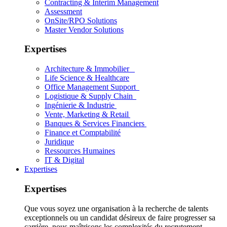
Contracting & Interim Management
Assessment
OnSite/RPO Solutions
Master Vendor Solutions
Expertises
Architecture & Immobilier
Life Science & Healthcare
Office Management Support
Logistique & Supply Chain
Ingénierie & Industrie
Vente, Marketing & Retail
Banques & Services Financiers
Finance et Comptabilité
Juridique
Ressources Humaines
IT & Digital
Expertises
Expertises
Que vous soyez une organisation à la recherche de talents
exceptionnels ou un candidat désireux de faire progresser sa
carrière, nous maîtrisons les complexités du recrutement.