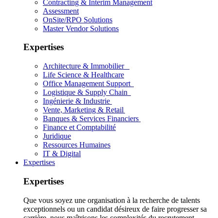
Contracting & Interim Management
Assessment
OnSite/RPO Solutions
Master Vendor Solutions
Expertises
Architecture & Immobilier
Life Science & Healthcare
Office Management Support
Logistique & Supply Chain
Ingénierie & Industrie
Vente, Marketing & Retail
Banques & Services Financiers
Finance et Comptabilité
Juridique
Ressources Humaines
IT & Digital
Expertises
Expertises
Que vous soyez une organisation à la recherche de talents
exceptionnels ou un candidat désireux de faire progresser sa
carrière, nous maîtrisons les complexités du recrutement.