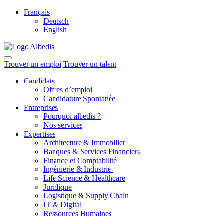
Français
Deutsch
English
Trouver un emploi
Trouver un talent
Candidats
Offres d’emploi
Candidature Spontanée
Entreprises
Pourquoi albedis ?
Nos services
Expertises
Architecture & Immobilier
Banques & Services Financiers
Finance et Comptabilité
Ingénierie & Industrie
Life Science & Healthcare
Juridique
Logistique & Supply Chain
IT & Digital
Ressources Humaines