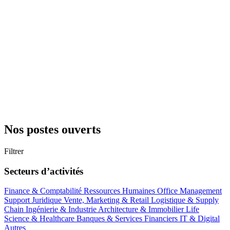
Nos postes ouverts
Filtrer
Secteurs d’activités
Finance & Comptabilité
Ressources Humaines
Office Management
Support
Juridique
Vente, Marketing & Retail
Logistique & Supply
Chain
Ingénierie & Industrie
Architecture & Immobilier
Life
Science & Healthcare
Banques & Services Financiers
IT & Digital
Autres