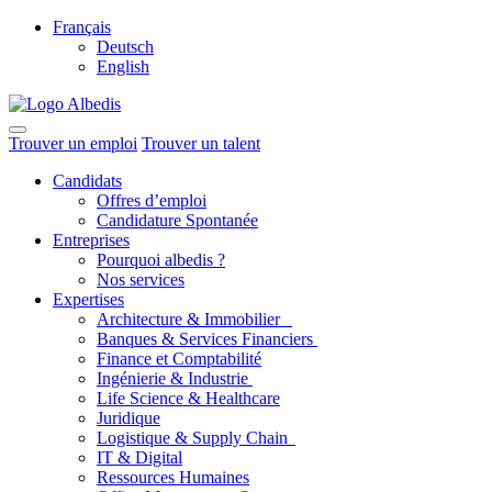
Français
Deutsch
English
Trouver un emploi
Trouver un talent
Candidats
Offres d’emploi
Candidature Spontanée
Entreprises
Pourquoi albedis ?
Nos services
Expertises
Architecture & Immobilier
Banques & Services Financiers
Finance et Comptabilité
Ingénierie & Industrie
Life Science & Healthcare
Juridique
Logistique & Supply Chain
IT & Digital
Ressources Humaines