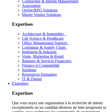
Contracting & Interim Management
Assessment
OnSite/RPO Solutions
Master Vendor Solutions
Expertises
Architecture & Immobilier
Life Science & Healthcare
Office Management Support
Logistique & Supply Chain
Ingénierie & Industrie
Vente, Marketing & Retail
Banques & Services Financiers
Finance et Comptabilité
Juridique
Ressources Humaines
IT & Digital
Expertises
Expertises
Que vous soyez une organisation à la recherche de talents
exceptionnels ou un candidat désireux de faire progresser sa
carrière, nous maîtrisons les complexités du recrutement.